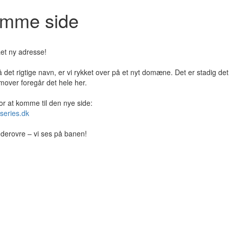
jemme side
et ny adresse!
 det rigtige navn, er vi rykket over på et nyt domæne. Det er stadig de
over foregår det hele her.
for at komme til den nye side:
series.dk
er derovre – vi ses på banen!