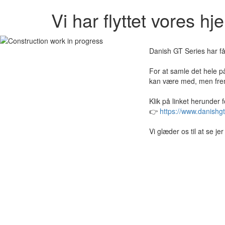
Vi har flyttet vores h
Danish GT Series har få
For at samle det hele på
kan være med, men frem
Klik på linket herunder 
👉
https://www.danishgt
Vi glæder os til at se j