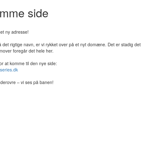
jemme side
et ny adresse!
 det rigtige navn, er vi rykket over på et nyt domæne. Det er stadig de
over foregår det hele her.
for at komme til den nye side:
series.dk
er derovre – vi ses på banen!