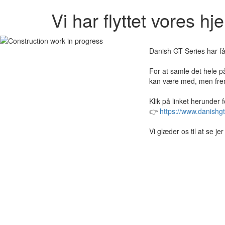
Vi har flyttet vores h
Danish GT Series har få
For at samle det hele på
kan være med, men frem
Klik på linket herunder 
👉
https://www.danishgt
Vi glæder os til at se j