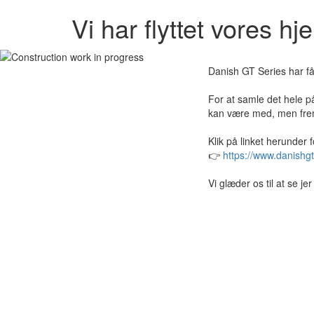
Vi har flyttet vores h
Danish GT Series har få
For at samle det hele på
kan være med, men frem
Klik på linket herunder 
👉
https://www.danishgt
Vi glæder os til at se j