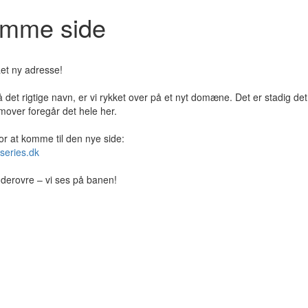
jemme side
et ny adresse!
 det rigtige navn, er vi rykket over på et nyt domæne. Det er stadig de
over foregår det hele her.
for at komme til den nye side:
series.dk
er derovre – vi ses på banen!